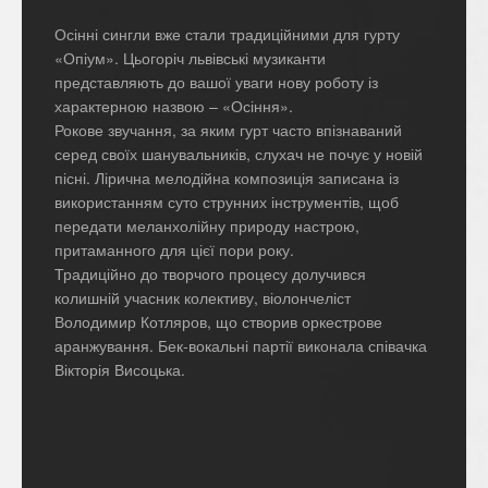
Осінні сингли вже стали традиційними для гурту
«Опіум». Цьогоріч львівські музиканти
представляють до вашої уваги нову роботу із
характерною назвою – «Осіння».
Рокове звучання, за яким гурт часто впізнаваний
серед своїх шанувальників, слухач не почує у новій
пісні. Лірична мелодійна композиція записана із
використанням суто струнних інструментів, щоб
передати меланхолійну природу настрою,
притаманного для цієї пори року.
Традиційно до творчого процесу долучився
колишній учасник колективу, віолончеліст
Володимир Котляров, що створив оркестрове
аранжування. Бек-вокальні партії виконала співачка
Вікторія Висоцька.