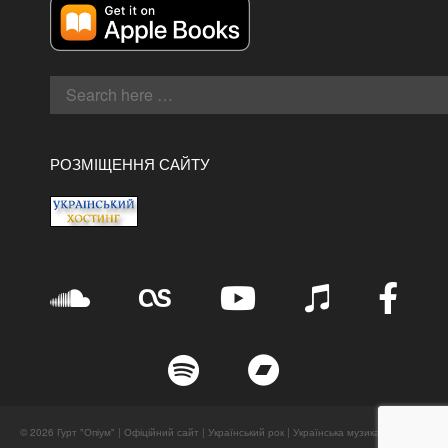
РОЗМІЩЕННЯ САЙТУ
© 2026 Гурт "Опіум" | Офіційний сайт | Український рок | Українська музика. All Rights