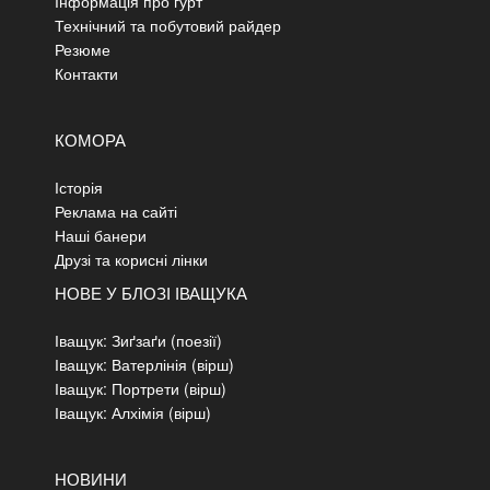
Інформація про гурт
Технічний та побутовий райдер
Резюме
Контакти
КОМОРА
Історія
Реклама на сайті
Наші банери
Друзі та корисні лінки
НОВЕ У БЛОЗІ ІВАЩУКА
Іващук: Зиґзаґи (поезії)
Іващук: Ватерлінія (вірш)
Іващук: Портрети (вірш)
Іващук: Алхімія (вірш)
НОВИНИ