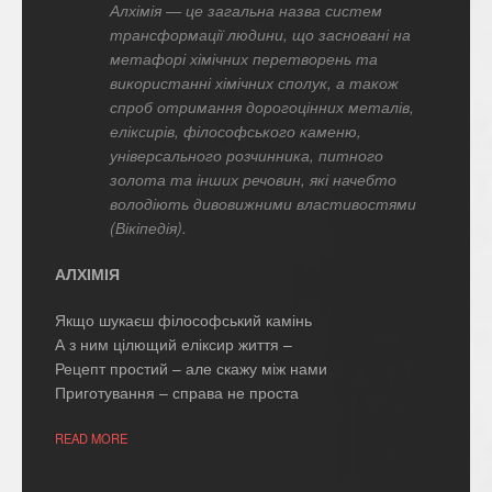
Алхімія — це загальна назва систем
трансформації людини, що засновані на
метафорі хімічних перетворень та
використанні хімічних сполук, а також
спроб отримання дорогоцінних металів,
еліксирів, філософського каменю,
універсального розчинника, питного
золота та інших речовин, які начебто
володіють дивовижними властивостями
(Вікіпедія).
АЛХІМІЯ
Якщо шукаєш філософський камінь
А з ним цілющий еліксир життя –
Рецепт простий – але скажу між нами
Приготування – справа не проста
READ MORE