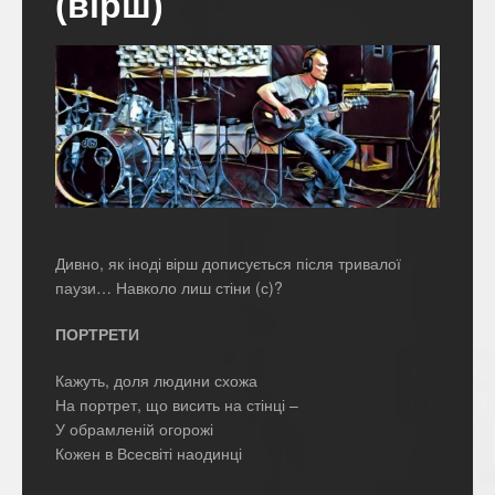
(вірш)
Дивно, як іноді вірш дописується після тривалої
паузи… Навколо лиш стіни (с)?
ПОРТРЕТИ
Кажуть, доля людини схожа
На портрет, що висить на стінці –
У обрамленій огорожі
Кожен в Всесвіті наодинці