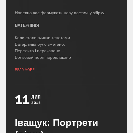
Напевно час формувати нову поетичну збірку.
ВАТЕРЛІНІЯ
Коли стали вчинки тенетами
Ватерлінію було зметено,
Перелито і перекапано –
Больовий поріг переплакано
READ MORE
11
ЛИП
2018
Іващук: Портрети