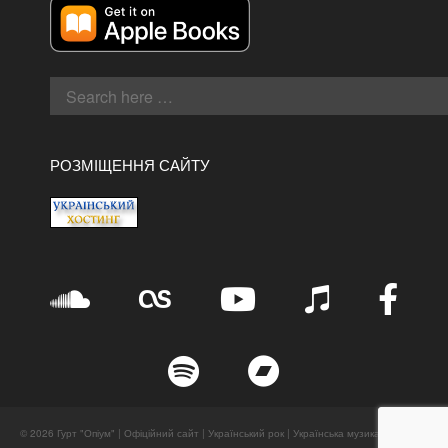
РОЗМІЩЕННЯ САЙТУ
© 2026 Гурт "Опіум" | Офіційний сайт | Український рок | Українська музика. All Rights