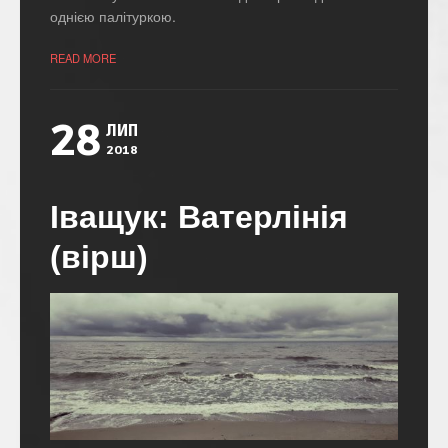
однією палітуркою.
READ MORE
28
ЛИП
2018
Іващук: Ватерлінія
(вірш)