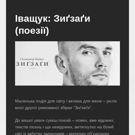
Іващук: Зиґзаґи
(поезії)
Маленька подія для світу і велика для мене – реліз
моєї другої римованої збірки “Зиґзаґи”.
До вашої уваги суміш поезій – нових, вже відомих,
текстів пісень і ще невідомих, витягнутих на білий
світ із забутих записників – відтепер об’єднаних