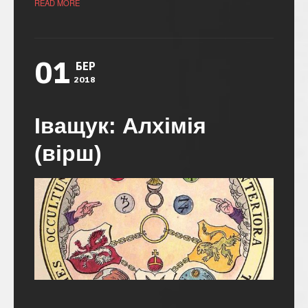
READ MORE
01
БЕР
2018
Іващук: Алхімія
(вірш)