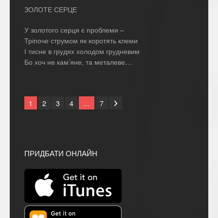
ЗОЛОТЕ СЕРЦЕ
У золотого серця є проблеми –
Тріпоче струмом як коротять клеми
І тисне в грудях холодом грудневим
Бо хоч не кам’яне, та металеве…
1
2
3
4
…
7
ПРИДБАТИ ОНЛАЙН