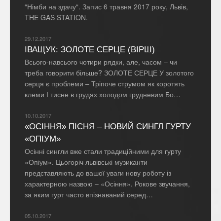
“Німби на здачу“. Запис 6 травня 2017 року, Львів,
THE GAS STATION​.
29.12.2017
ІВАЩУК: ЗОЛОТЕ СЕРЦЕ (ВІРШ)
Всього-навсього чотири рядки, але, часом – чи
треба говорити більше? ЗОЛОТЕ СЕРЦЕ У золотого
серця є проблеми – Тріпоче струмом як коротять
клеми І тисне в грудях холодом грудневим Бо…
10.10.2017
«ОСІННЯ» ПІСНЯ – НОВИЙ СИНГЛ ГУРТУ
«ОПІУМ»
Осінні сингли вже стали традиційними для гурту
«Опіум». Цьогоріч львівські музиканти
представляють до вашої уваги нову роботу із
характерною назвою – «Осіння». Рокове звучання,
за яким гурт часто впізнаваний серед…
05.10.2017