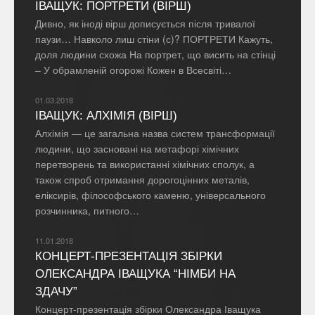
ІВАЩУК: ПОРТРЕТИ (ВІРШ)
Дивно, як іноді вірш дописується після тривалої
паузи… Навколо лиш стіни (с)? ПОРТРЕТИ Кажуть,
доля людини схожа На портрет, що висить на стінці
– У обрамленій огорожі Кожен в Всесвіті…
01.03.2018
ІВАЩУК: АЛХІМІЯ (ВІРШ)
Алхімія — це загальна назва систем трансформації
людини, що засновані на метафорі хімічних
перетворень та використанні хімічних сполук, а
також спроб отримання дорогоцінних металів,
еліксирів, філософського каменю, універсального
розчинника, питного…
11.01.2018
КОНЦЕРТ-ПРЕЗЕНТАЦІЯ ЗБІРКИ
ОЛЕКСАНДРА ІВАЩУКА “НІМБИ НА
ЗДАЧУ”
Концерт-презентація збірки Олександра Іващука