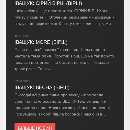
ІВАЩУК: СІРИЙ ВІРШ (ВІРШ)
Інколи сірий – це просто колір. СІРИЙ ВІРШ Коли
пливу у сірій течії Оточений безбарвними думками Я
згадую, що сірими мої Є очі, у яких колись зірками
10.08.2017
ІВАЩУК: MORE (ВІРШ)
Після осінньої, зимової та весняної тем нарешті
настала тема літня. Простий вірш, що не так просто
писався протягом – не багато, не мало – близько
трьох років. То ж чи…
09.04.2017
ІВАЩУК: ВЕСНА (ВІРШ)
Сьогодні всі рими лише про весну – про тепле,
сонячне і таке особисте. ВЕСНА Теплом відлиги
прочинила серце Навшпиньки увійшла і на осонні
Роззувшись із чобіт, пішла босоніж Лишаючи в…
БІЛЬШЕ НОВИН