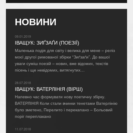
НОВИНИ
09.01.2019
ІВАЩУК: ЗИҐЗАҐИ (ПОЕЗІЇ)
Маленька подія для світу і велика для мене – реліз
моєї другої римованої збірки “Зиґзаґи”. До вашої
уваги суміш поезій – нових, вже відомих, текстів
пісень і ще невідомих, витягнутих…
28.07.2018
ІВАЩУК: ВАТЕРЛІНІЯ (ВІРШ)
Напевно час формувати нову поетичну збірку.
ВАТЕРЛІНІЯ Коли стали вчинки тенетами Ватерлінію
було зметено, Перелито і перекапано – Больовий
поріг переплакано
11.07.2018