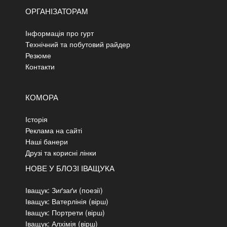
ОРГАНІЗАТОРАМ
Інформація про гурт
Технічний та побутовий райдер
Резюме
Контакти
КОМОРА
Історія
Реклама на сайті
Наші банери
Друзі та корисні лінки
НОВЕ У БЛОЗІ ІВАЩУКА
Іващук: Зиґзаґи (поезії)
Іващук: Ватерлінія (вірш)
Іващук: Портрети (вірш)
Іващук: Алхімія (вірш)