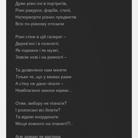
Дуже різні очі в портретів,
Різні ракурси, фарби, стилі,
Натюрморти різних предметів
Всіх по-різному оточили
Різні стіни в цій галереї –
Дерев’яні і в позолоті,
Як паркани і як музеї,
Зовсім нові і на ремонті –
Та дозволено нам міняти
Тільки те, що у межах рами
А стіну не дано чіпати –
Невблаганні закони карми…
Отже, вибору не пізнати?
І розписані всі білети?
Та відомі координати
Місця кожного на планеті?!..
Але думаю як картина