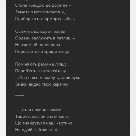
Стане кращою де досягне –
Замете з кутків павутину,
Прибере з натюрморту зайве,
Освіжить кольори і барви,
Ордени заслужить в петлиці –
Невідомі їй переправи
Перевісять на краще місце
Поміняють раму на ліпшу,
Переб’ють в каталозі ці́ну…
…Але я все ж, мабуть, залишусь –
Звідси видно твою картину
******
…І коли починаю зміни –
Так хотілось би знати мені,
Що знайдуться наші картини
На одній і тій же стіні…