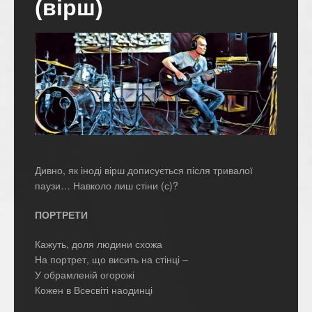
(вірш)
Дивно, як іноді вірш дописується після тривалої
паузи… Навколо лиш стіни (с)?
ПОРТРЕТИ
Кажуть, доля людини схожа
На портрет, що висить на стінці –
У обрамленій огорожі
Кожен в Всесвіті наодинці