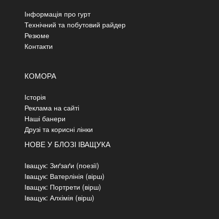
Інформація про гурт
Технічний та побутовий райдер
Резюме
Контакти
КОМОРА
Історія
Реклама на сайті
Наші банери
Друзі та корисні лінки
НОВЕ У БЛОЗІ ІВАЩУКА
Іващук: Зиґзаґи (поезії)
Іващук: Ватерлінія (вірш)
Іващук: Портрети (вірш)
Іващук: Алхімія (вірш)