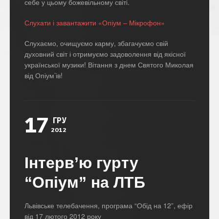
себе у цьому божевільному світі.
Слухати і завантажити «Опіум – Мікрофон»
Слухаємо, очищуємо карму, збагачуємо свій
духовний світ і отримуємо задоволення від якісної
української музики! Вітання з днем Святого Миколая
від Опіум’ів!
17
ГРУ
2012
Інтерв’ю гурту
“Опіум” на ЛТБ
Львівське телебачення, програма “Обід на 12”, ефір
від 17 лютого 2012 року