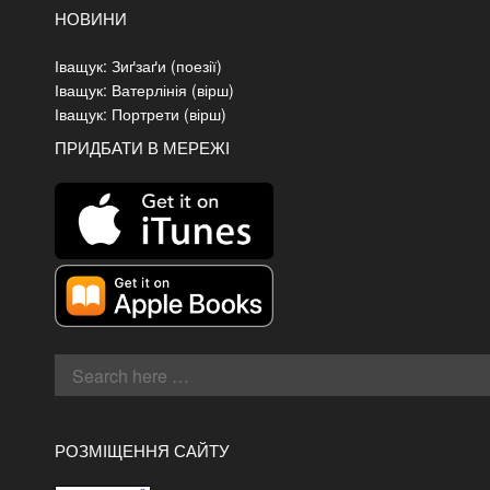
НОВИНИ
Іващук: Зиґзаґи (поезії)
Іващук: Ватерлінія (вірш)
Іващук: Портрети (вірш)
ПРИДБАТИ В МЕРЕЖІ
РОЗМІЩЕННЯ САЙТУ