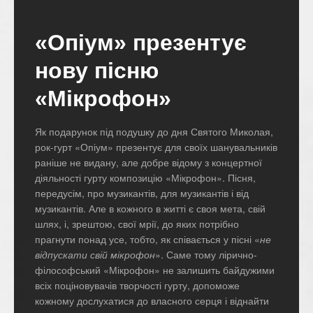
«Опіум» презентує
нову пісню
«Мікрофон»
Як подарунок під подушку до дня Святого Миколая,
рок-гурт «Опіум» презентує для своїх шанувальників
раніше не видану, але добре відому з концертної
діяльності гурту композицію «Мікрофон». Пісня,
передусім, про музикантів, для музикантів і від
музикантів. Але в кожного в житті є своя мета, свій
шлях, і, зрештою, свої мрії, до яких потрібно
прагнути понад усе, тобто, як співається у пісні «
не
відпускати свій мікрофон
». Саме тому лірично-
філософський «Мікрофон» не залишить байдужими
всіх поціновувачів творчості гурту, допоможе
кожному дослухатися до власного серця і віднайти