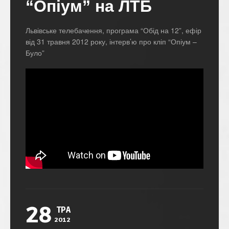
“Опіум” на ЛТБ
Львівське телебачення, програма “Обід на 12”, ефір
від 31 травня 2012 року, інтерв’ю про кліп “Опіум –
Було”
28
ТРА
2012