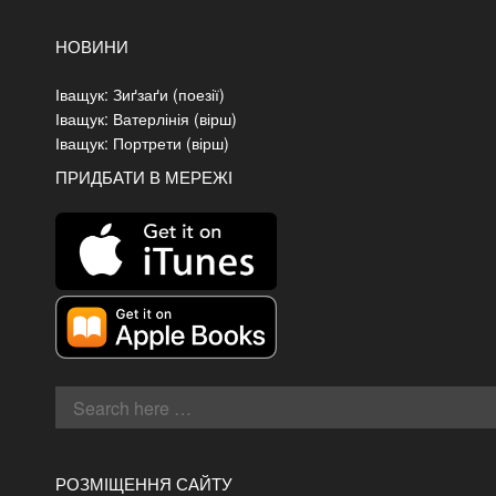
НОВИНИ
Іващук: Зиґзаґи (поезії)
Іващук: Ватерлінія (вірш)
Іващук: Портрети (вірш)
ПРИДБАТИ В МЕРЕЖІ
РОЗМІЩЕННЯ САЙТУ