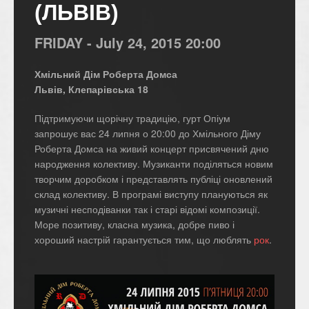
(ЛЬВІВ)
FRIDAY -
July
24,
2015
20:00
Хмільний Дім Роберта Домса
Львів, Клепарівська 18
Підтримуючи щорічну традицію, гурт Опіум
запрошує вас 24 липня о 20:00 до Хмільного Діму
Роберта Домса на живий концерт присвячений дню
народження колективу. Музиканти поділяться новим
творчим доробком і представлять публіці оновлений
склад колективу. В програмі виступу плануються як
музичні несподіванки так і старі відомі композиції.
Море позитиву, класна музика, добре пиво і
хороший настрій гарантується тим, що люблять
рок
.