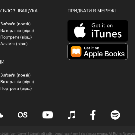
У БЛОЗІ ІВАЩУКА
ПРИДБАТИ В МЕРЕЖІ
Зиґзаґи (поезії)
 Ватерлінія (вірш)
 Портрети (вірш)
 Алхімія (вірш)
НИ
Зиґзаґи (поезії)
 Ватерлінія (вірш)
 Портрети (вірш)
 2026 Гурт "Опіум" | Офіційний сайт | Український рок | Українська музика. All Rights Reserve