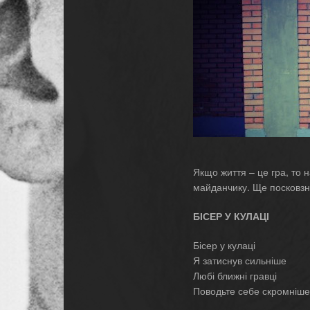
Якщо життя – це гра, то 
майданчику. Ще посковзн
БІСЕР У КУЛАЦІ
Бісер у кулаці
Я затиснув сильніше
Любі ближні гравці
Поводьте себе скромніше