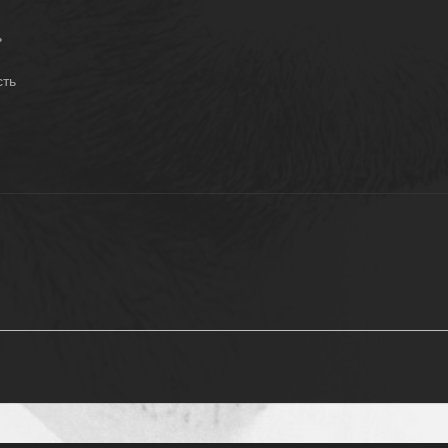
ь
сть