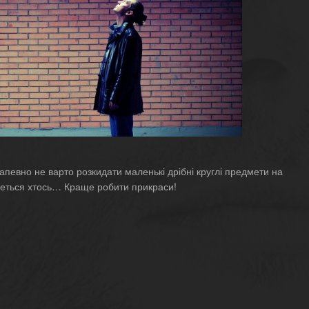
напевно не варто розкидати маленькі дрібні круглі предмети на
еться хтось… Краще робити прикраси!