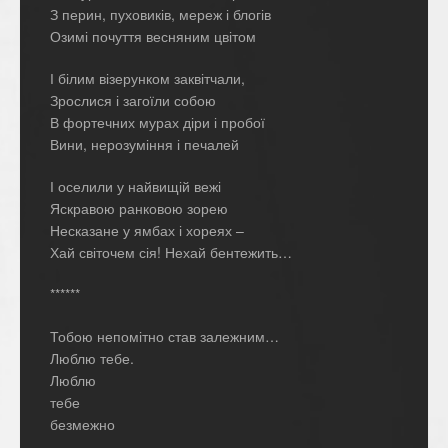
З перин, пуховиків, мереж і блогів
Озимі почуття весняним цвітом
І білим візерунком заквітчали,
Зрослися і загоїли собою
В фортечних мурах діри і пробої
Вини, нерозуміння і печалей
І оселили у найвищій вежі
Яскравою ранковою зорею
Несказане у ямбах і хореях –
Хай світочем сія! Нехай бентежить…
******
Тобою непомітно став залежним…
Люблю тебе.
Люблю
тебе
безмежно