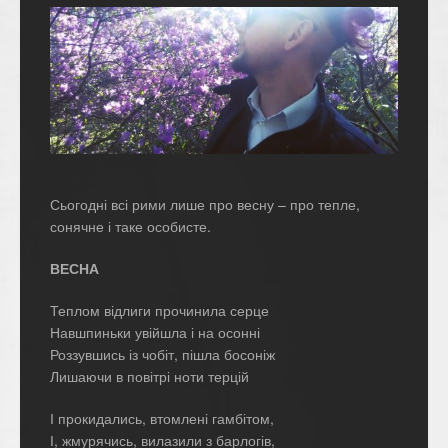
Сьогодні всі рими лише про весну – про тепле,
сонячне і таке особисте.
ВЕСНА
Теплом відлиги прочинила серце
Навшпиньки увійшла і на осонні
Роззувшись із чобіт, пішла босоніж
Лишаючи в повітрі ноти терцій
І прокидались, втомлені гамбітом,
І, жмурячись, вилазили з барлогів,