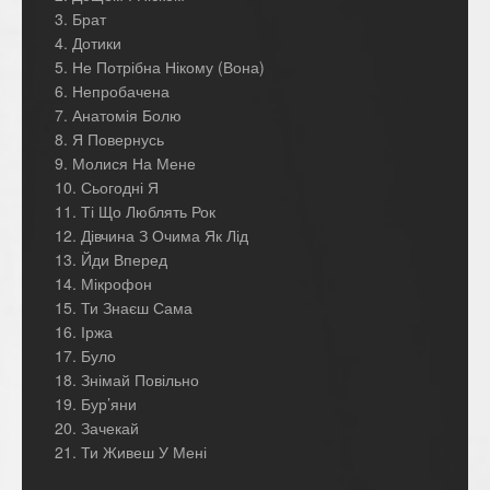
3. Брат
4. Дотики
5. Не Потрібна Нікому (Вона)
6. Непробачена
7. Анатомія Болю
8. Я Повернусь
9. Молися На Мене
10. Сьогодні Я
11. Ті Що Люблять Рок
12. Дівчина З Очима Як Лід
13. Йди Вперед
14. Мікрофон
15. Ти Знаєш Сама
16. Іржа
17. Було
18. Знімай Повільно
19. Бур’яни
20. Зачекай
21. Ти Живеш У Мені