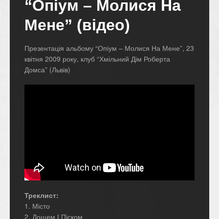
“Опіум – Молися На
Мене” (відео)
Презентація альбому “Опіум – Молися На Мене”, 23
квітня 2009 року, клуб “Хмільний Дім Роберта
Домса” (Львів)
Треклист:
1. Місто
2. Дощем І Піском