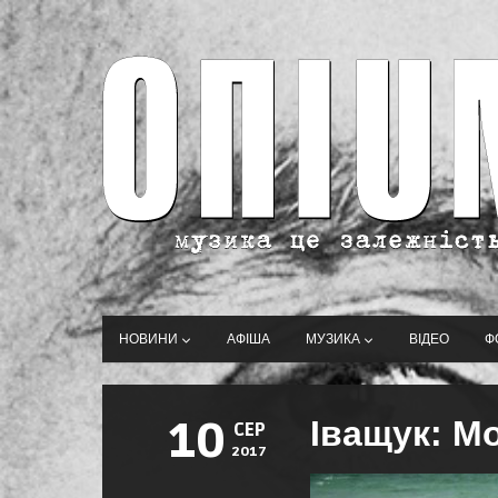
НОВИНИ
АФІША
МУЗИКА
ВІДЕО
Ф
10
Іващук: Mo
СЕР
2017