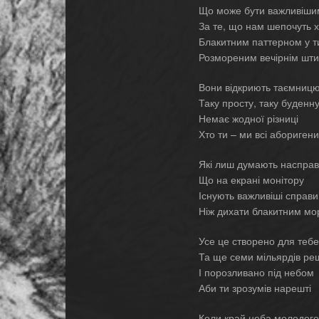
Що може бути важливіши
За те, що нам шепочуть х
Блакитним паттерном у т
Розмореним вечірнім шт
Вони відкриють таємниц
Таку просту, таку буденну
Немає жодної різниці
Хто ти – ми всі аборигени
Які лиш думають насправ
Що на екрані монітору
Існують важливіші справи
Ніж дихати блакитним м
Усе це створено для тебе
Та ще семи мільярдів ре
І порозливано під небом
Аби ти зрозумів нарешті
Коли край неба молодого