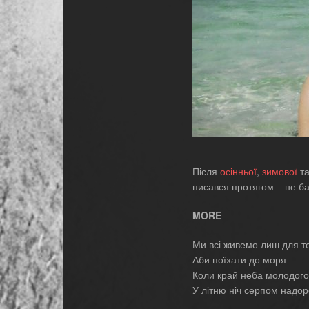
Після
осінньої
,
зимової
т
писався протягом – не баг
MORE
Ми всі живемо лиш для т
Аби поїхати до моря
Коли край неба молодого
У літню ніч серпом надор