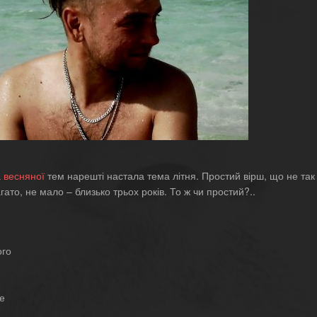
а
весняної
тем нарешті настала тема літня. Простий вірш, що не так
ато, не мало – близько трьох років. То ж чи простий?..
ого
е