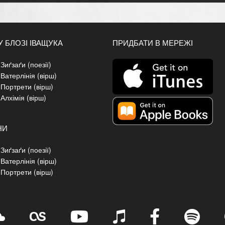
У БЛОЗІ ІВАЩУКА
ПРИДБАТИ В МЕРЕЖІ
Зиґзаґи (поезії)
 Ватерлінія (вірш)
 Портрети (вірш)
 Алхімія (вірш)
НИ
Зиґзаґи (поезії)
 Ватерлінія (вірш)
 Портрети (вірш)