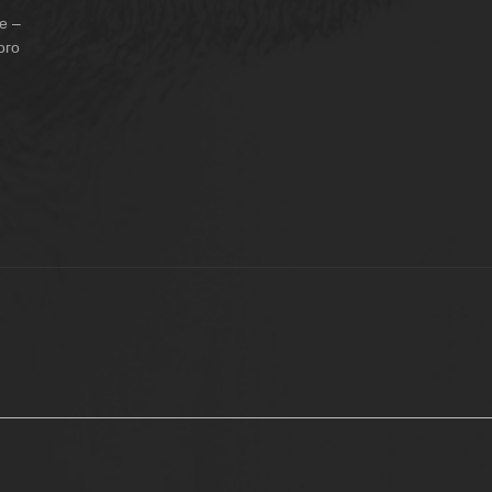
е –
ого