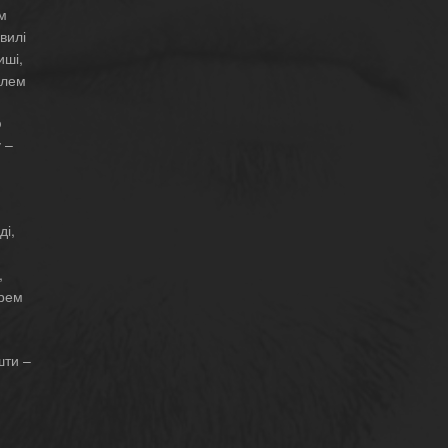
м
вилі
иші,
илем
ю
 –
ді,
,
орем
шти –