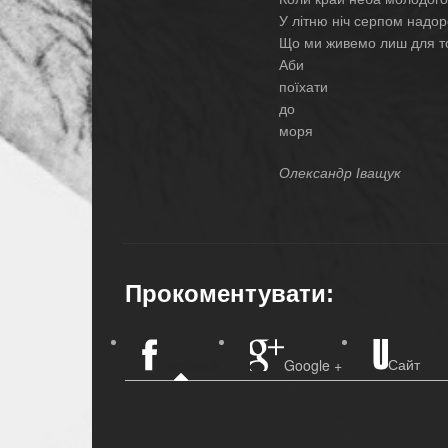
У літню ніч серпом надор
Що ми живемо лиш для т
Аби
поїхати
до
моря
Олександр Іващук
Прокоментувати:
Сайт
Facebook
Google +